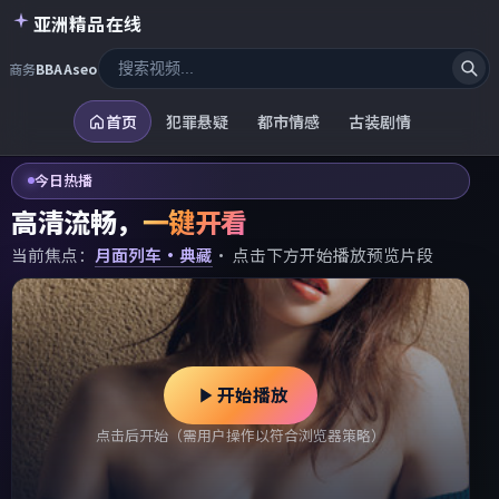
亚洲精品在线
商务
BBAAseo
首页
犯罪悬疑
都市情感
古装剧情
今日热播
高清流畅，
一键开看
当前焦点：
月面列车·典藏
· 点击下方开始播放预览片段
开始播放
点击后开始（需用户操作以符合浏览器策略）