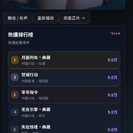
静音 / 有声
重新播放
观看正片 →
Live
热播排行榜
按播放量排序
月面列车·典藏
1
9.8万
中国大陆
·
动漫
焚城行动
2
9.8万
中国香港
·
电视剧
零号指令
3
9.8万
中国大陆
·
电视剧
无名引擎·典藏
4
9.8万
中国大陆
·
综艺
失控惊魂·典藏
5
9.8万
韩国
·
综艺